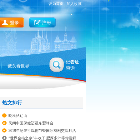
设为首页
加入收藏
镜头看世界
热文排行
晚秋姑辽山
民间中医保健迈进东盟峰会
2019年汤显祖戏剧节暨国际戏剧交流月活
动开幕
“世界金桔之乡”丰收了 肥厚多汁等你尝鲜