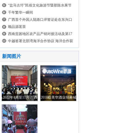
“盐马古圩”民俗文化旅游节暨那陈水果节
千年繁华一瞬间
广西首个外国人陆路口岸签证处在东兴口
岸启动
顺品源茗茶
西南贫困地区农产品产销对接活动及第17
届广西 名特优农产品（桂林）交易会
中越签署北部湾海洋合作协议 海洋合作获
新突破
新闻图片
2022年1月至11月 广西
2018欧美华酒业招募城
与RCEP成员国进出口
市合伙人新闻发布将在
总额达2819.2亿元
12月拉开序幕