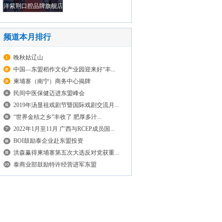
洋紫荆口腔品牌旗舰店
荣耀启航
频道本月排行
晚秋姑辽山
中国—东盟稻作文化产业园迎来好“丰...
柬埔寨（南宁）商务中心揭牌
民间中医保健迈进东盟峰会
2019年汤显祖戏剧节暨国际戏剧交流月...
“世界金桔之乡”丰收了 肥厚多汁...
2022年1月至11月 广西与RCEP成员国...
BOI鼓励泰企业赴东盟投资
洪森赢得柬埔寨第五次大选反对党获重...
泰商业部鼓励特许经营进军东盟