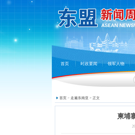
首页
时政要闻
领军人物
首页
>
走遍东南亚
> 正文
柬埔
2