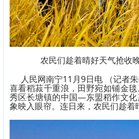
农民们趁着晴好天气抢收
人民网南宁11月9日电 （记者
喜看稻菽千重浪，田野宛如铺金毯
秀区长塘镇的中国—东盟稻作文化
象映入眼帘。连日来，农民们趁着