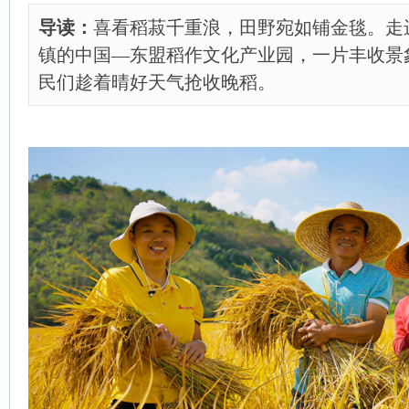
导读：
喜看稻菽千重浪，田野宛如铺金毯。走
镇的中国—东盟稻作文化产业园，一片丰收景
民们趁着晴好天气抢收晚稻。