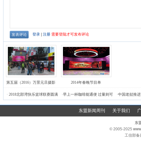
第五届（2016）万景元旦摄影
2014年春晚节目单
庙会活动在南宁举行
·
2018北部湾快乐篮球联赛圆满
·
早上一杯咖啡能通便 过量则可
·
中国老挝推进
落幕
能增加腹泻危险
东盟新闻周刊
关于我们
东
© 2005-2025
www
工信部备