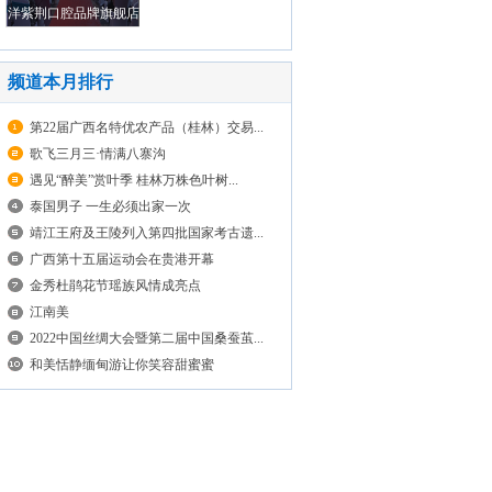
洋紫荆口腔品牌旗舰店
荣耀启航
频道本月排行
第22届广西名特优农产品（桂林）交易...
歌飞三月三·情满八寨沟
遇见“醉美”赏叶季 桂林万株色叶树...
泰国男子 一生必须出家一次
靖江王府及王陵列入第四批国家考古遗...
广西第十五届运动会在贵港开幕
金秀杜鹃花节瑶族风情成亮点
江南美
2022中国丝绸大会暨第二届中国桑蚕茧...
和美恬静缅甸游让你笑容甜蜜蜜