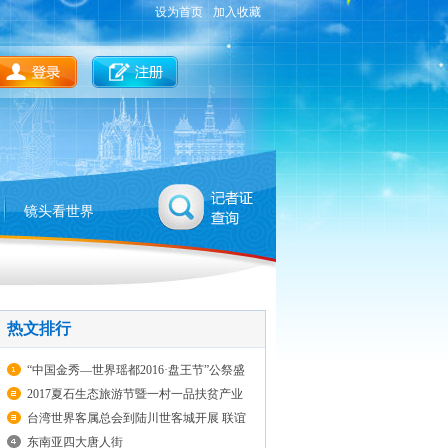
设为首页
加入收藏
镜头看世界
热文排行
“中国金秀—世界瑶都2016·盘王节”公祭盛
典拉开帷幕
2017夏石生态旅游节暨一村一品扶贫产业
展销会
台湾世界客属总会到陆川世客城开展 联谊
与文化交流活动
东南亚四大唐人街