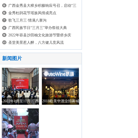
广西金秀县大樟乡积极响应号召，启动“三
清三拆”整治工
金秀杜鹃花节瑶族风情成亮点
歌飞三月三·情满八寨沟
广西民族节日“三月三”举办祭祖大典
2022年容县沙田柚文化旅游节暨侨乡庆
祝“中国农民丰收节”开幕
圣堂美景惹人醉，八方健儿竞风流
新闻图片
2022年1月至11月 广西
2018欧美华酒业招募城
与RCEP成员国进出口
市合伙人新闻发布将在
总额达2819.2亿元
12月拉开序幕