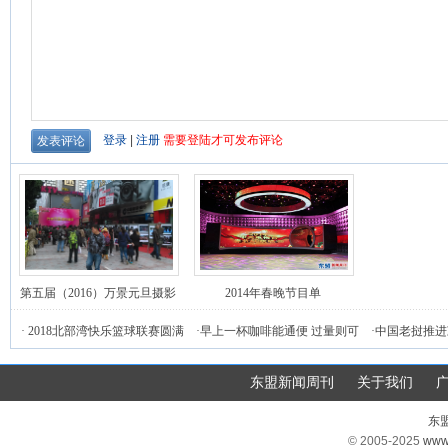
第五届（2016）万景元旦摄影
2014年春晚节目单
庙会活动在南宁举行
·
2018北部湾快乐篮球联赛圆满
·
早上一杯咖啡能通便 过量则可
·
中国老挝推进
落幕
能增加腹泻危险
东盟新闻周刊
关于我们
东
© 2005-2025
www