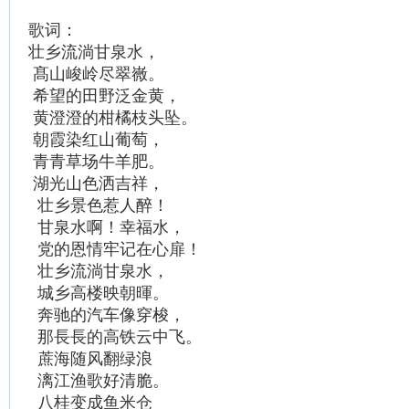
歌词：
壮乡流淌甘泉水，
髙山峻岭尽翠嶶。
希望的田野泛金黄，
黄澄澄的柑橘枝头坠。
朝霞染红山葡萄，
青青草场牛羊肥。
湖光山色洒吉祥，
壮乡景色惹人醉！
甘泉水啊！幸福水，
党的恩情牢记在心扉！
壮乡流淌甘泉水，
城乡高楼映朝暉。
奔驰的汽车像穿梭，
那長長的高铁云中飞。
蔗海随风翻绿浪
漓江渔歌好清脆。
八桂变成鱼米仓