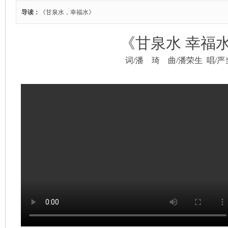
导读：
《甘泉水，幸福水》
《甘泉水 幸福
词/潘 琦 曲/潘荣生 唱/严