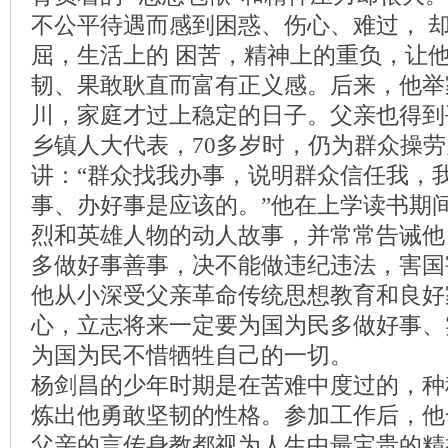
不公平待遇而感到困惑、伤心、难过， 
屈，生活上的 困苦，精神上的重负，让他
韧、果敢耿直而富有正义感。后来，他举
川，家庭才过上稳定的日子。父亲也得到
乡镇人大代表，70多岁时，仍为群众操
讲：“群众找我办事，说明群众信任我，
事、办好事是应该的。”他在上学读书期
烈和英雄人物的动人故事，并常常告诫他
多做好事善事，决不能做违纪违法，害国
他从小深受父亲革命传统思想教育和良好
心，立志将来一定要为国为民多做好事、
为国为民不惜牺牲自己的一切。
杨剑昌的少年时期是在苦难中度过的，种
炼出他勇敢坚韧的性格。参加工作后，他
父亲的言传身教都视为人生中最宝贵的精