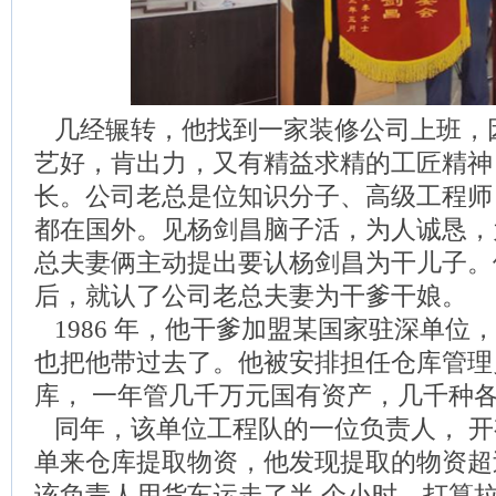
几经辗转，他找到一家装修公司上班，
艺好，肯出力，又有精益求精的工匠精神
长。公司老总是位知识分子、高级工程师
都在国外。见杨剑昌脑子活，为人诚恳，
总夫妻俩主动提出要认杨剑昌为干儿子。
后，就认了公司老总夫妻为干爹干娘。
1986 年，他干爹加盟某国家驻深单位，
也把他带过去了。他被安排担任仓库管理员
库， 一年管几千万元国有资产，几千种
同年，该单位工程队的一位负责人， 开
单来仓库提取物资，他发现提取的物资超
该负责人用货车运走了半 个小时，打算