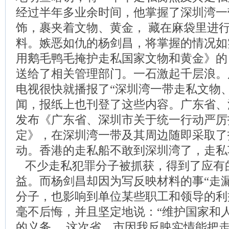
经过半年多业余时间，他掌握了深圳湾一
饰，裹夹着文物、黄金， 藏在麻袋里进
料。嫉恶如仇的杨剑昌，将掌握的情况如
用鹅毛鸭毛掩护走私国家文物和黄金》的 2
送给了相关管理部门。一石激起千层浪。
电视很快就播报了“深圳湾一带走私文物
闻，报纸上也刊登了这些内容。广东省、
发布《广东省、深圳市关于统一行动严厉
定》，在深圳湾一带及其周边随即采取了
动。香港的走私船不敢到深圳湾了，走私
不少走私犯罪分子被抓获，得到了应有
益。而杨剑昌却因为写反映材料的事“走
分子，也影响到单位某些职工和领导的利
毫不后悔，并且坚定地说：“维护国家和
的义务， 这次省、市因我反映实情能把