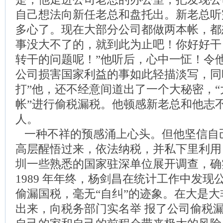
自己想法向新任老总和盘托出。新老总听
多心了。现在大部分公司都做两本帐，都
事没大不了的，就到此为止吧！你好好干
转干的问题呢！”他听后，心中一怔！令
公司损害国家利益的事如此轻描淡写，同
打”他，还不经意间道出了一个大秘密，
帐”进行偷税漏税。他顿感新老总和他志
人。
一种不祥的预感涌上心头。但他坚信自
高层醒悟过来，依法纳税，并私下里利用
圳一些熟悉的国家驻深单位展开调查，确
1989 年年终，杨剑昌在统计工作中发
偷漏国税，毫无“自纠”的迹象。在大是
出来，向税务部门实名举 报了公司偷税