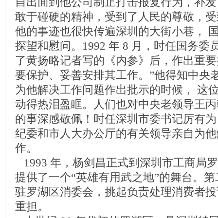
自出面到他公司制止打击报复行为，补发
敢于碰硬的精神，受到了人民的尊敬，受
他的事迹也很快传遍深圳的大街小巷， 
探望和慰问。1992 年 8 月，时任国务
了黄扬略记者写的《内参》后，作出重要
要保护、妥善安排其工作。”他得知中央
为他解决工作问题作出批示的时候， 这
动得热泪盈眶。人们也对中央老领导王丙
的事深感敬佩！时任深圳市委书记厉有为
纪委和市人大办公厅的有关领导亲自为他
作。
1993 年，杨剑昌正式到深圳市工商局
提供了一个“英雄有用武之地”的舞台。第
驻罗湖区消委会，挑起负责处理消费者投
重担。