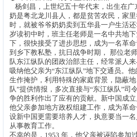
杨剑昌，上世纪五十年代末，出生在广
奶是粤北龙川县人，都是贫苦农民，家里很
时，就被爷爷奶奶卖到五华县一户生活还算
岁读初中时，班主任老师是一名中共地下
下，很快接受了进步思想，成为一名革命
到乡下教私塾，抗日战争时期， 那位老
队东江纵队的团政治部主任，经常派人来
吸纳他父亲为“东江纵队”地下交通员。
生作掩护，利用特殊的家庭背景，隐蔽地
队”提供情报，多次直接与“东江纵队”司
争的胜利作出了应有的贡献。新中国成立
他父亲参加地方政权组建工作，成为革命
设新中国更需要培养人才，执意要当一名
从事教育工作。
不幸的是，1953 年，他父亲被诬陷参加