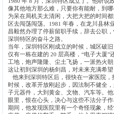
1980 年 8 月，深圳特区成立了。他听
像其他地方那么难，只要你有能耐，到哪
为呆在局机关太清闲，大把大把的时间都
区去闯荡闯荡。1981 年春，在龙川县
昌毅然办理了停薪留职手续，辞去公职，
深圳特区的奋斗之路。
当年，深圳特区刚成立的时候，城区破旧
仅有一栋在建的 20 层高楼，“电子大厦
工地，炮声隆隆、尘土飞扬，一派热火朝
这让初到深圳的杨剑昌，对未来充满希望
他来到深圳特区后，很快在一家医院，
时候，改革开放刚起步，因法制不健全，
子元器件，大到黄金、文物、汽车等。他
眼里，恨在心头，决心与这些不法分子作
期间，他发现医院里有一个奇怪现象，经