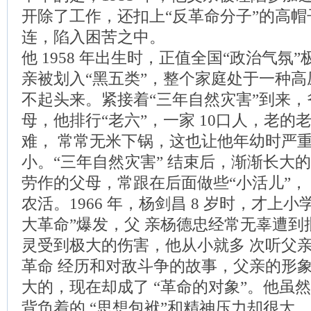
开除了工作，还扣上“反革命分子”的高帽
连，陷入困苦之中。
他 1958 年出生时，正值全国“政治气氛
亲被划入“黑五类”，整个家庭处于一种
不起头来。紧接着“三年自然灾害”到来，
母，他排行“老六”，一家 10口人，老
难， 常常无米下锅，这也让他年幼时严
小。“三年自然灾害” 结束后，渐渐长大
劳作的父母，常跟在后面做些“小活儿”， 
农活。1966 年，杨剑昌 8 岁时，才上
大革命”爆发，父 亲杨德忠经常无辜遭
灵受到极大的伤害，他从小就多 次听父亲
革命 经历和对敌斗争的故事，父亲的形象
大的，现在却成了 “革命的对象”。他虽
背负着的 “思想包袱”和精神压力却很大