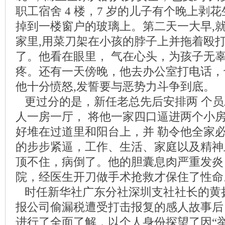
职工宿舍 4 楼，7 岁的儿子有个晚上剥
掉到一楼窗户的玻璃上。第二天一大早,
家里,用菜刀架在小孩的脖子上并拖着殴
了。他看在眼里， 气在心头，为孩子无
疼。还有一天傍晚，他去办公室打电话，
他十分愤怒,发誓要与恶势力斗争到底。
更过分的是，新任老总先后安排两 个员
人一房一厅， 将他一家四口逼进两个小房
好堆在过道里和阳台上，并 勒令他全家
的步步紧逼，工作、生活、家庭以及精神
顶不住，病倒了。他的胆囊息肉严重发炎
院，经医生开刀做手术抢救才保住了性命
时任新华社广东分社深圳支社社长的黄
报公司偷漏税遭受打击报复的感人故事后
进行了全面了解，以个人身份探望了因“