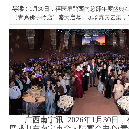
导读：
1月30日，禧医扁鹊西南总部年度盛典
（青秀佛子岭店）盛大启幕，现场嘉宾云集，
广西南宁讯
2026年1月30
度盛典在南宁市金大陆宴会中心(青