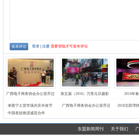
广西电子商务协会办公室乔迁
第五届（2016）万景元旦摄影
2014
揭牌仪式圆满举行
庙会活动在南宁举行
·
来邕宁土货市场共庆丰收节
·
广西电子商务协会办公室乔迁
·
2018北部
·
中国老挝推进减贫合作
揭牌仪式圆满举行
落幕
东盟新闻周刊
关于我们