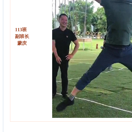
113班
副班长
蒙庆