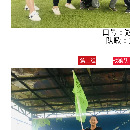
口号：冠军冠军
队歌：超越梦想
战狼队
第二组