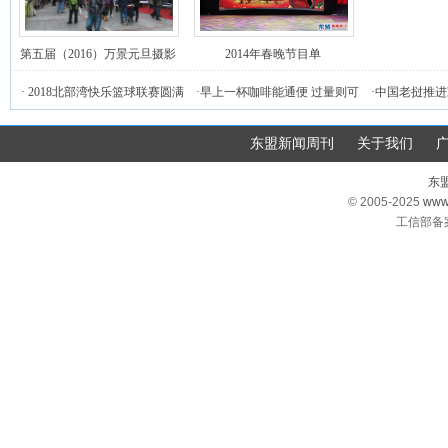
第五届（2016）万景元旦摄影
2014年春晚节目单
庙会活动在南宁举行
·
2018北部湾快乐篮球联赛圆满
·
早上一杯咖啡能通便 过量则可
·
中国老挝推进
落幕
能增加腹泻危险
东盟新闻周刊
关于我们
东
© 2005-2025
www
工信部备