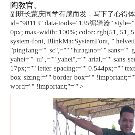
陶教官。
副班长蒙庆同学有感而发，写下了心得体会： <se
id="98113" data-tools="135编辑器" style="m
0px; max-width: 100%; color: rgb(51, 51, 51
system-font, BlinkMacSystemFont, " helveti
"pingfang="" sc",="" "hiragino="" sans="" 
yahei="" ui",="" yahei",="" arial,="" sans-ser
17px;="" letter-spacing:="" 0.544px;="" text-
box-sizing:="" border-box="" !important;=
word="" !important;"="">