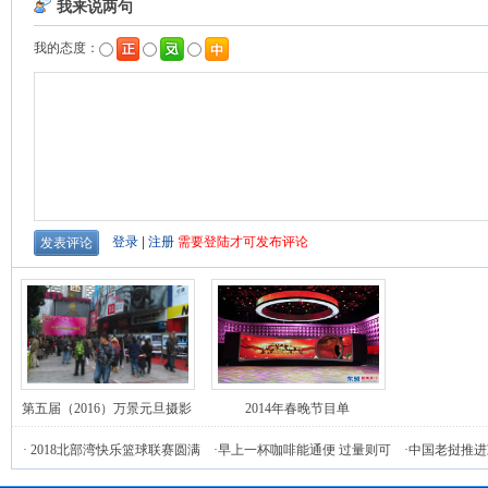
第五届（2016）万景元旦摄影
2014年春晚节目单
庙会活动在南宁举行
·
2018北部湾快乐篮球联赛圆满
·
早上一杯咖啡能通便 过量则可
·
中国老挝推进
落幕
能增加腹泻危险